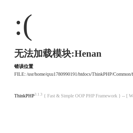
:(
无法加载模块:Henan
错误位置
FILE: /usr/home/qxu1780990191/htdocs/ThinkPHP/Common/
3.1.3
ThinkPHP
{ Fast & Simple OOP PHP Framework } -- 