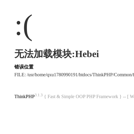
:(
无法加载模块:Hebei
错误位置
FILE: /usr/home/qxu1780990191/htdocs/ThinkPHP/Common/
3.1.3
ThinkPHP
{ Fast & Simple OOP PHP Framework } -- 