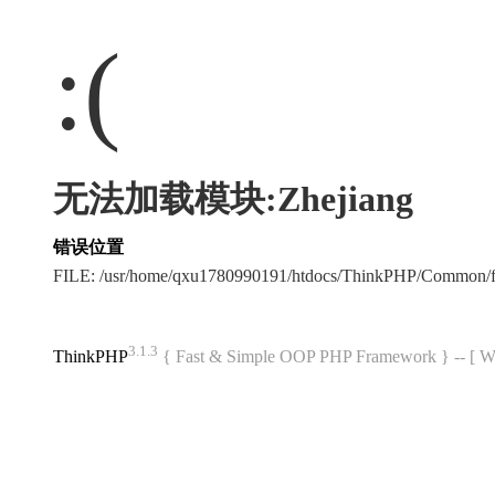
:(
无法加载模块:Zhejiang
错误位置
FILE: /usr/home/qxu1780990191/htdocs/ThinkPHP/Common/
3.1.3
ThinkPHP
{ Fast & Simple OOP PHP Framework } -- 