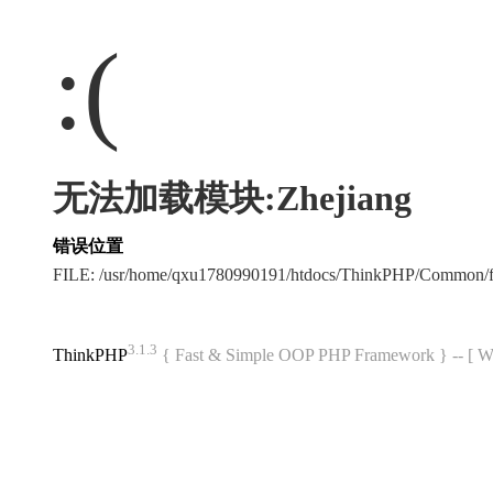
:(
无法加载模块:Zhejiang
错误位置
FILE: /usr/home/qxu1780990191/htdocs/ThinkPHP/Common/
3.1.3
ThinkPHP
{ Fast & Simple OOP PHP Framework } -- 