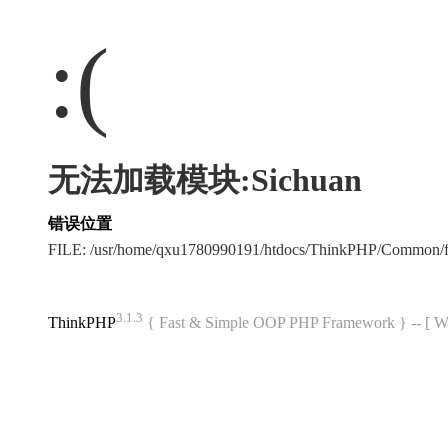
:(
无法加载模块:Sichuan
错误位置
FILE: /usr/home/qxu1780990191/htdocs/ThinkPHP/Common/
3.1.3
ThinkPHP
{ Fast & Simple OOP PHP Framework } -- 