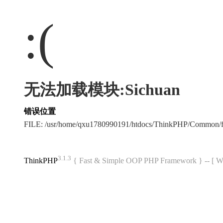
:(
无法加载模块:Sichuan
错误位置
FILE: /usr/home/qxu1780990191/htdocs/ThinkPHP/Common/
3.1.3
ThinkPHP
{ Fast & Simple OOP PHP Framework } -- 