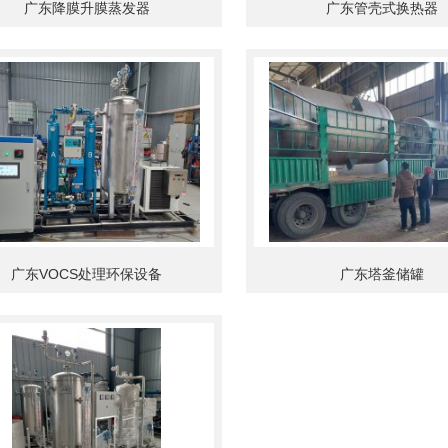
广东降膜升膜蒸发器
广东管壳式换热器
广东VOCS处理环保设备
广东塔釜储罐