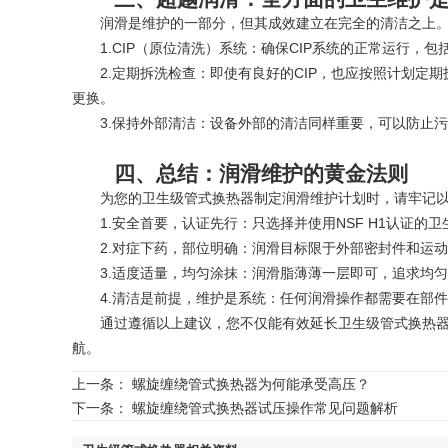
润滑是维护的一部分，但其成效建立在完全的清洁之上。对
1.CIP（原位清洗）系统：确保CIP系统的正常运行，
2.定期拆洗检查：即使有良好的CIP，也应按照计划定期
更换。
3.保持外部清洁：设备外部的清洁同样重要，可以防止污
四、总结：润滑维护的黄金法则
为您的卫生级管式换热器制定润滑维护计划时，请牢记以
1.安全首要，认证先行：只选择并使用NSF H1认证的卫
2.对症下药，部位明确：润滑目标限于外部密封件和运动
3.适度适量，均匀涂抹：润滑脂薄薄一层即可，追求均匀
4.清洁是前提，维护是系统：任何润滑操作都需要在部件
通过遵循以上建议，您不仅能有效延长卫生级管式换热器的
航。
上一条：
螺旋缠绕管式换热器为何能承受高压？
下一条：
螺旋缠绕管式换热器试压操作常见问题解析