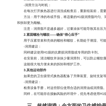
-润滑方法与时机：
在每次打开换热器进行清洗或检查后，重新组装前，需要
方法：用干净的布或手指，将适量的H1级润滑脂均匀、薄
和拆卸更为顺畅。
注意：润滑脂不是越多越好，过量涂抹可能导致其在压力
2.紧固螺栓与螺纹——确保“得心应手”
用于压紧管束和壳体的螺栓和螺纹，长期处于潮湿、可能
-润滑建议：
同样建议使用H1级的抗磨损润滑脂或专用的防卡剂。
在安装前，清洁螺纹并涂抹少量润滑剂，可以防止螺纹腐蚀
这能很大地方便未来的拆卸和维护工作。
3.其他运动部件
如果您的卫生级管式换热器配备了升降装置、旋转支架等
-润滑建议：
检查设备手册，对这些部位使用合适的润滑油或润滑脂
同样，在可能存在接触风险的环境中，优先考虑使用H1
三、超越润滑：全方面的卫生维护是