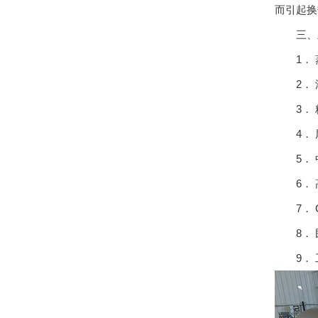
而引起换
三、主
1． 
2． 
3． 
4． 
5． 
6． 
7． C
8． 
9． 