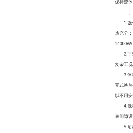
保持流体
二、螺
1.强化
热充分；
14000
2.非对
复杂工况
3.体积
壳式换热
以不用安
4.低噪
束间隙设
5.耐温