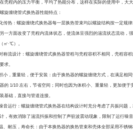
在壳程内的压力平衡，平均了热能分布，这样在实际的使用中，大
旋缠绕管式换热器性能特点：
传热：螺旋缠绕式换热器每一层换热管束均以螺旋结构按一定规律
另一方面改变了壳程内流体状态，使流体呈强烈的湍流状态流动，
W/（㎡·℃）。
称流设计：螺旋缠绕管式换热器管程与壳程容积不相同，壳程容积能达
要求。
小，重量轻，便于安装：由于换热器的螺旋缠绕方式，在满足相同
器的 1/10 左右，节省空间；同时也因为体积小、重量轻，更加便
装基础，直接与管道连接。
音运行：螺旋缠绕管式换热器在结构设计时充分考虑了共振问题，
计，有效消除了湍流抖振和控制了声驻波震动现象，限制了运行噪
、耐压，寿命长：由于本换热器的换热管束和壳体全部采用不锈钢