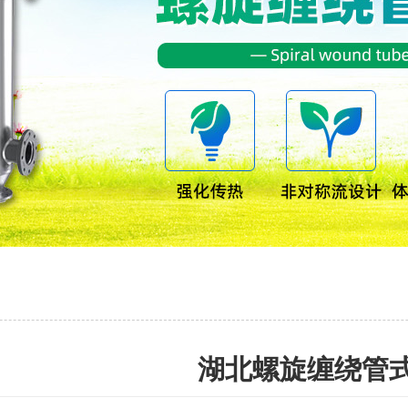
湖北螺旋缠绕管