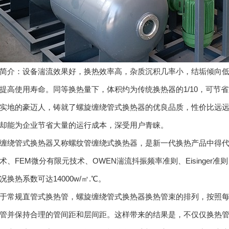
介：设备湍流效果好，换热效率高，杂质沉积几率小，结垢倾向低
提高使用寿命。同等换热量下，体积约为传统换热器的1/10，可节
实地的豪迈人，铸就了螺旋缠绕管式换热器的优良品质，性价比远
却能为企业节省大量的运行成本，深受用户青睐。
绕管式换热器又称螺纹管缠绕式换热器，是新一代换热产品中得代表
术、FEM微分有限元技术、OWEN湍流抖振频率准则、Eisinger准则
换热系数可达14000w/㎡.℃。
常规直管式换热管，螺旋缠绕管式换热器换热管束的排列，按照每
管并保持合理的管间距和层间距。这样带来的结果是，不仅仅换热