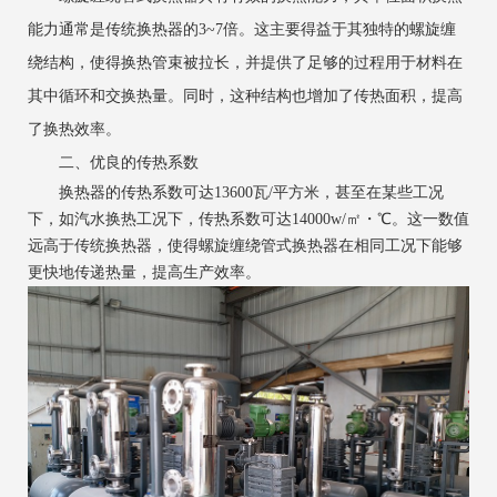
能力通常是传统换热器的3~7倍。这主要得益于其独特的螺旋缠
绕结构，使得换热管束被拉长，并提供了足够的过程用于材料在
其中循环和交换热量。同时，这种结构也增加了传热面积，提高
了换热效率。
二、优良的传热系数
换热器的传热系数可达13600瓦/平方米，甚至在某些工况
下，如汽水换热工况下，传热系数可达14000w/㎡・℃。这一数值
远高于传统换热器，使得螺旋缠绕管式换热器在相同工况下能够
更快地传递热量，提高生产效率。